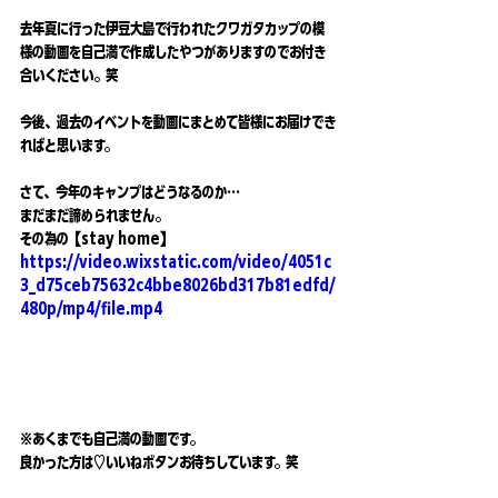
去年夏に行った伊豆大島で行われたクワガタカップの模
様の動画を自己満で作成したやつがありますのでお付き
合いください。笑
今後、過去のイベントを動画にまとめて皆様にお届けでき
ればと思います。
さて、今年のキャンプはどうなるのか…
まだまだ諦められません。
その為の【stay home】
https://video.wixstatic.com/video/4051c
3_d75ceb75632c4bbe8026bd317b81edfd/
480p/mp4/file.mp4
※あくまでも自己満の動画です。
良かった方は♡いいねボタンお待ちしています。笑