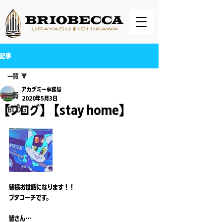
記事
一覧
アカデミー事務局
一覧
2020年5月3日
【ブログ】【stay home】
BLOG
皆様お世話になります！！
ブタコーチです。
皆さん…