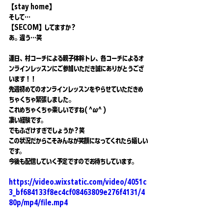
【stay home】
そして…
【SECOM】してますか？
あ。違う…笑
連日、村コーチによる親子体幹トレ、各コーチによるオ
ンラインレッスンにご参加いただき誠にありがとうござ
います！！
先週初めてのオンラインレッスンをやらせていただきめ
ちゃくちゃ緊張しました。
これめちゃくちゃ楽しいですね( ^ω^ )
凄い経験です。
でもふざけすぎでしょうか？笑
この状況だからこそみんなが笑顔になってくれたら嬉しい
です。
今後も配信していく予定ですのでお待ちしています。
https://video.wixstatic.com/video/4051c
3_bf684133f8ec4cf08463809e276f4131/4
80p/mp4/file.mp4