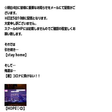
☆明日4日に皆様に重要なお知らせをメールにて配信がご
ざいます。
※訂正5日10時に配信となります。
大変申し訳ございません。
スクールのHPには記載しませんのでご確認の程宜しくお
願い致します。
それでは
引き続き…
【stay home】
そして…
俺達は…
【君】コロナに負けない！！
【HOPE♡😊】