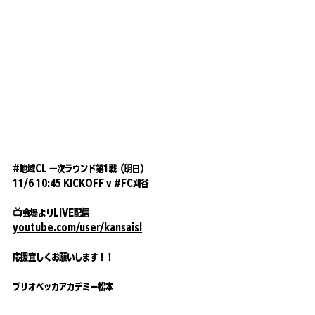
#地域CL
 一次ラウンド第1戦（明日）
11/6 10:45 KICKOFF v 
#FC刈谷
📺会場よりLIVE配信
youtube.com/user/kansaisl
応援宜しくお願いします！！
ブリオベッカアカデミー松本