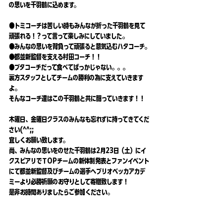
の思いを千羽鶴に込めます。
●トミコーチは苦しい時もみんなが折った千羽鶴を見て
頑張れる！？って言って楽しみにしていました。
●みんなの思いを背負って頑張ると意気込むハタコーチ。
●都並新監督を支える村田コーチ！！
●ブタコーチだって食べてばっかじゃない。。。
裏方スタッフとしてチームの勝利の為に支えていきます
よ。
そんなコーチ達はこの千羽鶴と共に闘っていきます！！
木曜日、金曜日クラスのみんなも忘れずに持ってきてくだ
さい(^^;;
宜しくお願い致します。
尚、みんなの思いをのせた千羽鶴は2月23日（土）にイ
クスピアリでＴOPチームの新体制発表とファンイベント
にて都並新監督及びチームの選手へブリオベッカアカデ
ミーより必勝祈願のお守りとして寄贈致します！
是非お時間ありましたらご参加ください。