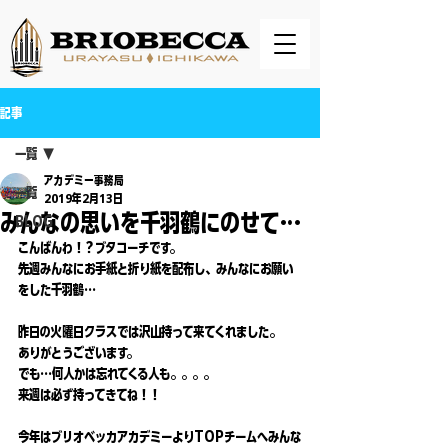
記事
一覧
アカデミー事務局
一覧
2019年2月13日
みんなの思いを千羽鶴にのせて…
BLOG
こんばんわ！？ブタコーチです。
先週みんなにお手紙と折り紙を配布し、みんなにお願い
をした千羽鶴…
昨日の火曜日クラスでは沢山持って来てくれました。
ありがとうございます。
でも…何人かは忘れてくる人も。。。。
来週は必ず持ってきてね！！
今年はブリオベッカアカデミーよりTOPチームへみんな