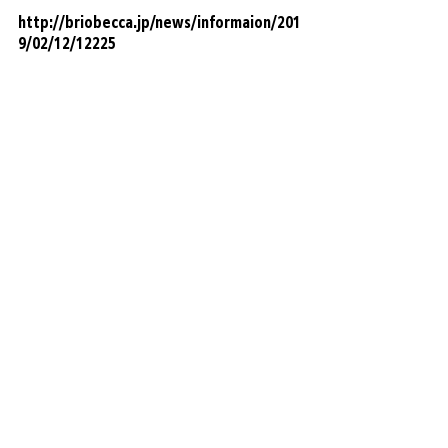
http://briobecca.jp/news/informaion/201
9/02/12/12225