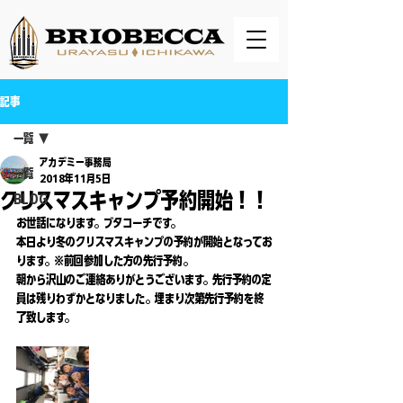
記事
一覧
アカデミー事務局
一覧
2018年11月5日
クリスマスキャンプ予約開始！！
BLOG
お世話になります。ブタコーチです。
本日より冬のクリスマスキャンプの予約が開始となってお
ります。※前回参加した方の先行予約。
朝から沢山のご連絡ありがとうございます。先行予約の定
員は残りわずかとなりました。埋まり次第先行予約を終
了致します。