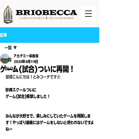
記事
一覧
アカデミー事務局
一覧
2020年6月19日
ゲーム(試合)ついに再開！
BLOG
皆様こんにちは！とみコーチです⚽️
妙典スクールついに
ゲーム(試合)解禁しました！
みんなが大好きで、楽しみにしていたゲームを再開しま
す！やっぱり最後にはゲームをしないと終われないですよ
ね〜