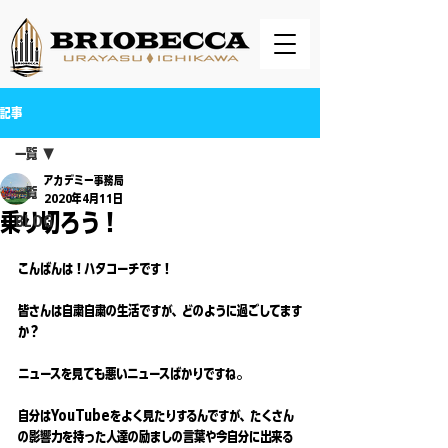
記事
一覧
アカデミー事務局
一覧
2020年4月11日
乗り切ろう！
BLOG
こんばんは！ハタコーチです！
皆さんは自粛自粛の生活ですが、どのように過ごしてます
か？
ニュースを見ても悪いニュースばかりですね。
自分はYouTubeをよく見たりするんですが、たくさん
の影響力を持った人達の励ましの言葉や今自分に出来る