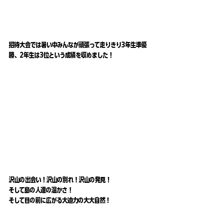
招待大会では暑い中みんなが頑張って走りきり3年生準優
勝、2年生は3位という成績を収めました！
沢山の出会い！沢山の別れ！沢山の発見！
そして島の人達の温かさ！
そして目の前に広がる大迫力の大大自然！