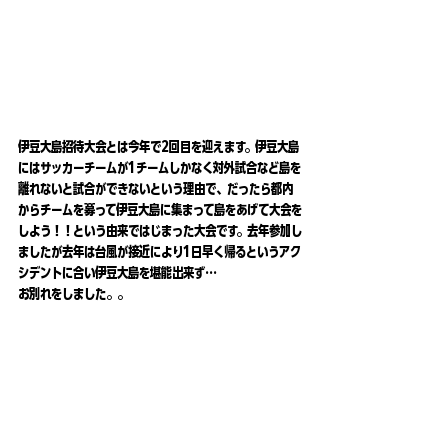
伊豆大島招待大会とは今年で2回目を迎えます。伊豆大島
にはサッカーチームが1チームしかなく対外試合など島を
離れないと試合ができないという理由で、だったら都内
からチームを募って伊豆大島に集まって島をあげて大会を
しよう！！という由来ではじまった大会です。去年参加し
ましたが去年は台風が接近により1日早く帰るというアク
シデントに合い伊豆大島を堪能出来ず…
お別れをしました。。