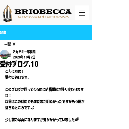
記事
一覧
アカデミー事務局
一覧
2020年10月2日
受付ブログ.10
BLOG
こんにちは！
受付の谷口です。
このブログが回ってくる間に結構季節が移り変わります
ね！
以前はこの時間でもまだまだ明るかったですがもう陽が
落ちるところです🌙
少し前の写真になりますが虹がかかっていました🌈