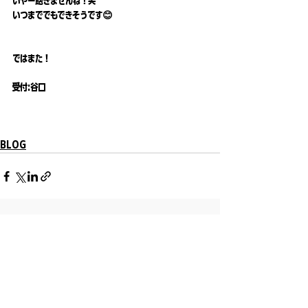
いやー飽きませんね！笑
いつまででもできそうです😊
ではまた！
受付:谷口
BLOG
すべて表示
最新記事