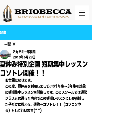
記事
一覧
アカデミー事務局
一覧
2019年6月28日
夏休み特別企画 短期集中レッスン
BLOG
コソトレ開催！！
お世話になります。
この度、夏休みを利用しまして小学1年生〜3年生を対象
に短期集中レッスンを開催します。このスクールでは通常
クラスとは違った内容でこの短期レッスンにしか参加し
た子だけに教える、通称→コソトレ！！（コソコソや
る）として行います(^ ^)