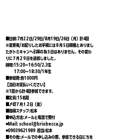
■日時:7月2２日/29日/8月19日/26日（月）計4回
※変更有/お配りしたお手紙には８月５日開催とありまし
たがトミキャンへ引率の為５日はありません。その変わ
りに７月２９日を追加しました。
時間:15:20〜16:50/2.3生
         17:00〜18:30/1年生
■参加費:各1000円
【当日お支払いください】
※1回から計4回参加できます。
■定員:15名程
■〆切７月１２日（金）
■指導スタッフ:松本
■申込方法:メールと電話で受付
◾️Mail: school@briobecca.jp
◾️09039621989  担当:松本
■その他:メールでの申し込みの際、参加できる日にちを