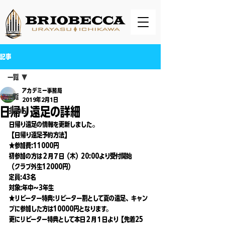
記事
一覧
アカデミー事務局
一覧
2019年2月1日
日帰り遠足の詳細
BLOG
日帰り遠足の情報を更新しました。
【日帰り遠足予約方法】
★参加費:11000円
初参加の方は２月７日（木）20:00より受付開始
（クラブ外生12000円）
定員:43名
対象:年中〜3年生
★リピーター特典:リピーター割として夏の遠足、キャン
プに参加した方は10000円となります。
更にリピーター特典として本日２月１日より【先着25