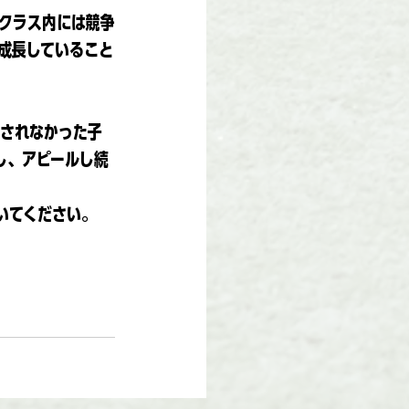
、クラス内には競争
成長していること
出されなかった子
し、アピールし続
いてください。