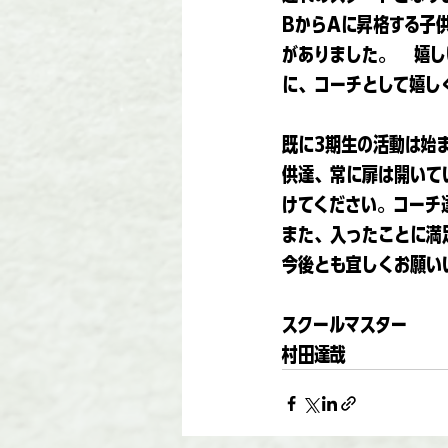
BからAに昇格する子
がありました。　嬉し
に、コーチとして嬉し
既に3期生の活動は始
供達、常に扉は開いて
けてください。コーチ
また、入ったことに満
今後とも宜しくお願い
スクールマスター
村田達哉