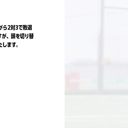
がら2対3で敗退
すが、頭を切り替
たします。