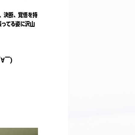
、決断、覚悟を持
張ってる姿に沢山
∀￣)