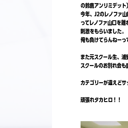
の鈴鹿アンリミデット
今年、J2のレノファ
ってレノファ山口を離
刺激をもらいました。
俺も負けてらんねーっ
また元スクール生、浦
スクールのお別れ会も
カテゴリーが違えどサ
頑張れタカヒロ！！