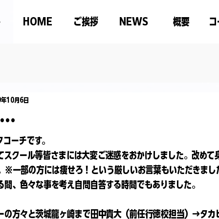
HOME
ご挨拶
NEWS
概要
コ
9年10月6日
…
タコーチです。
てスクール等皆さまには大変ご迷惑をおかけしました。改めて
。※一部の方には痩せろ！という厳しいお言葉もいただきまし
る間、色々な事を考え自問自答する時間でもありました。
ーの方々と茨城龍ヶ崎まで田中貴大（前任行徳校担当）→タカヒ