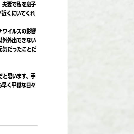
。夫妻で私を息子
が近くにいてくれ
ナウイルスの影響
以外外出できない
元気だったことだ
だと思います。手
も早く平穏な日々