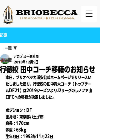
記事
一覧
アカデミー事務局
一覧
2018年12月9日
行徳校 田中コーチ移籍のお知らせ
BLOG
本日、ブリオベッカ浦安公式ホームページでリリースい
たしました通り、行徳校の田中貴大コーチ（トップチー
ムDF21）は2019シーズンよりJ2リーグのレノファ山
口FCへの移籍が決定しました。
ポジション：DF
出身地：東京都八王子市
身長：170cm
体重：63kg
生年月日：1993年11月22日