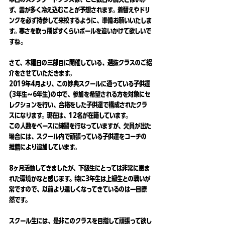
ず、雲が多く冷え込むことが予想されます。着替えやドリ
ンクを必ず持参して来校するように、準備お願いいたしま
す。寒さを吹っ飛ばすくらいボールを追いかけて欲しいで
すね。
さて、木曜日の三部目に開催している、選抜クラスのご紹
介をさせていただきます。
2019年4月より、この妙典スクールに通っている子供達
(3年生〜6年生)の中で、参加を希望される方を対象にセ
レクションを行い、合格をした子供達で構成されたクラ
スになります。現在は、12名が在籍しています。
この人数をベースに練習を行なっていますが、欠員が出た
場合には、スクール内で頑張っている子供達をコーチの
推薦により追加しています。  
8ヶ月活動してきましたが、下級生にとっては非常に恵ま
れた環境かなと感じます。特に3年生は上級生との戦いが
常ですので、以前より逞しくなってきているのは一目瞭
然です。
スクール生には、是非このクラスを目指して頑張って欲し