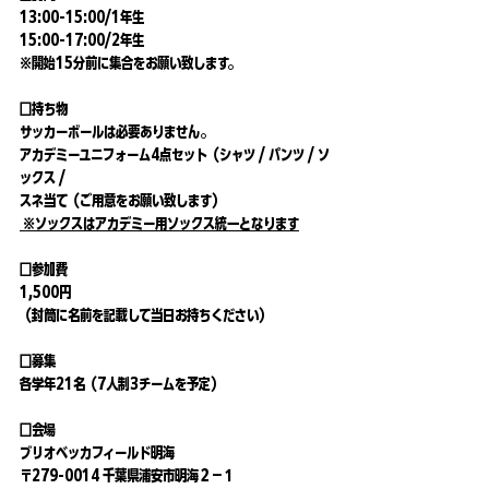
13:00-15:00/1年生 
15:00-17:00/2年生
※開始15分前に集合をお願い致します。
□持ち物
サッカーボールは必要ありません。
アカデミーユニフォーム4点セット（シャツ / パンツ / ソ
ックス / 
スネ当て（ご用意をお願い致します）
 ※ソックスはアカデミー用ソックス統一となります
□参加費
1,500円
（封筒に名前を記載して当日お持ちください）
□募集
各学年21名（7人制3チームを予定）
□会場
ブリオベッカフィールド明海
〒279-0014 千葉県浦安市明海２−１