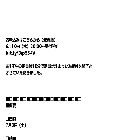
お申込みはこちらから（先着順）
6月10日（木）20:00〜受付開始
bit.ly/3ip554V
※1年生の定員は10分で定員が埋まった為受付を終了と
させていただきました
。
■□■□■□■□■□■□■□■□■□■□■□
■概要
□日時　
7月3日（土）
□時間