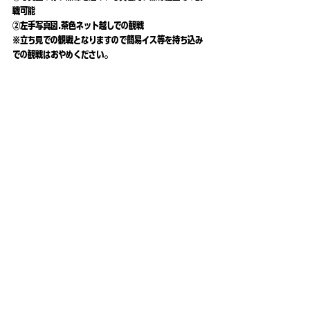
戦可能
②左手写真図.茶色ネット越しでの観戦
※立ち見での観戦となりますので簡易イス等を持ち込み
での観戦はおやめください。
何かわからない事がありましたらお気軽にお問い合わせ
ください。
宜しくお願い致します。