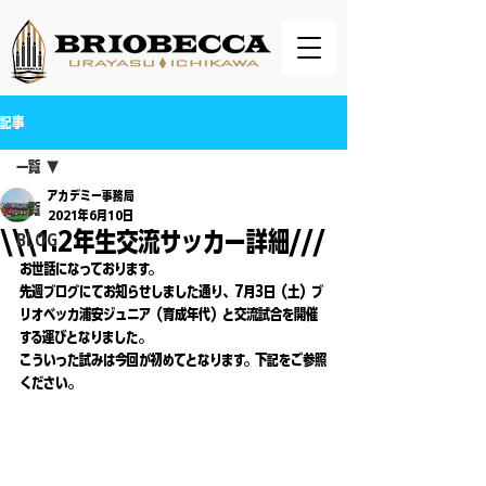
記事
一覧
アカデミー事務局
一覧
2021年6月10日
\\\1.2年生交流サッカー詳細///
BLOG
お世話になっております。
先週ブログにてお知らせしました通り、7月3日（土）ブ
リオベッカ浦安ジュニア（育成年代）と交流試合を開催
する運びとなりました。
こういった試みは今回が初めてとなります。下記をご参照
ください。