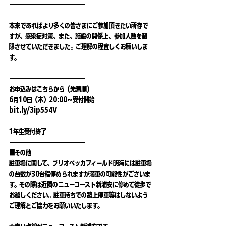
———————————————
本来であればより多くの皆さまにご参加頂きたい所存で
すが、感染症対策、また、施設の関係上、参加人数を制
限させていただきました。ご理解の程宜しくお願いしま
す。
———————————————
お申込みはこちらから（先着順）
6月10日（木）20:00〜受付開始
bit.ly/3ip554V
1年生受付終了
———————————————
■その他
駐車場に関して、ブリオベッカフィールド明海には駐車場
の台数が30台程停められますが満車の可能性がございま
す。その際は近隣のニューコースト新浦安に停めて徒歩で
お越しください。駐車待ちでの路上停車等はしないよう
ご理解とご協力をお願いいたします。