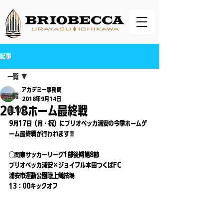
記事
一覧
アカデミー事務局
一覧
2018年9月14日
2018ホーム最終戦
BLOG
9月17日（月・祝）にブリオベッカ浦安の今季ホームゲ
ーム最終戦が行われます‼️
◯関東サッカーリーグ1部後期第8節
ブリオベッカ浦安×ジョイフル本田つくばFC
浦安市運動公園陸上競技場
13：00キックオフ