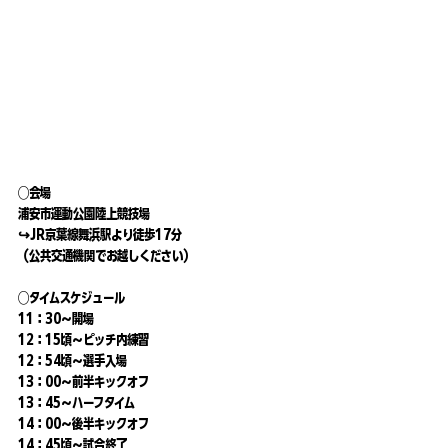
◯会場
浦安市運動公園陸上競技場
↪︎JR京葉線舞浜駅より徒歩17分
（公共交通機関でお越しください）
◯タイムスケジュール
11：30〜開場
12：15頃〜ピッチ内練習
12：54頃〜選手入場
13：00〜前半キックオフ
13：45〜ハーフタイム
14：00〜後半キックオフ
14：45頃〜試合終了