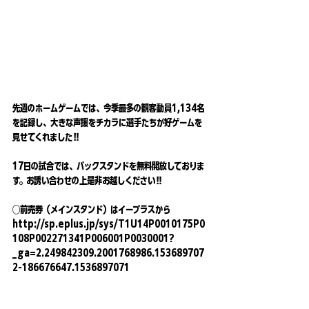
先週のホームゲームでは、今季最多の観客動員1,134名
を記録し、大きな声援をチカラに選手たちが好ゲームを
見せてくれました‼️
17日の試合では、バックスタンドを無料開放しておりま
す。お誘い合わせの上是非お越しください‼️
◯前売券（メインスタンド）はイープラスから
http://sp.eplus.jp/sys/T1U14P0010175P0
108P002271341P006001P0030001?
_ga=2.249842309.2001768986.153689707
2-186676647.1536897071